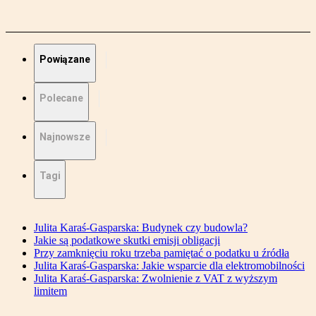
Powiązane
Polecane
Najnowsze
Tagi
Julita Karaś-Gasparska: Budynek czy budowla?
Jakie są podatkowe skutki emisji obligacji
Przy zamknięciu roku trzeba pamiętać o podatku u źródła
Julita Karaś-Gasparska: Jakie wsparcie dla elektromobilności
Julita Karaś-Gasparska: Zwolnienie z VAT z wyższym
limitem