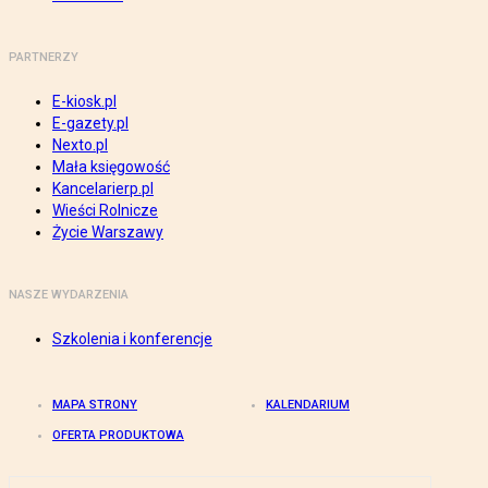
PARTNERZY
E-kiosk.pl
E-gazety.pl
Nexto.pl
Mała księgowość
Kancelarierp.pl
Wieści Rolnicze
Życie Warszawy
NASZE WYDARZENIA
Szkolenia i konferencje
MAPA STRONY
KALENDARIUM
OFERTA PRODUKTOWA