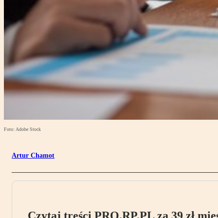
Foto: Adobe Stock
Artur Chamot
Czytaj treści PRO.RP.PL za 39 zł mies