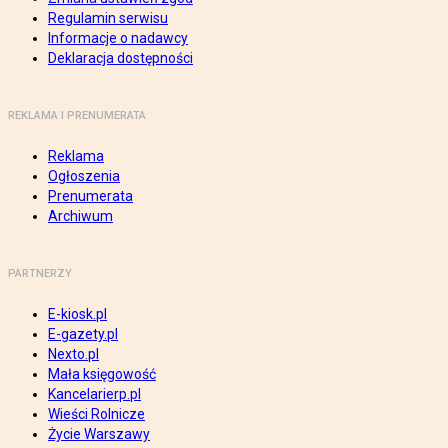
Regulamin serwisu
Informacje o nadawcy
Deklaracja dostępności
REKLAMA I PRENUMERATA
Reklama
Ogłoszenia
Prenumerata
Archiwum
PARTNERZY
E-kiosk.pl
E-gazety.pl
Nexto.pl
Mała księgowość
Kancelarierp.pl
Wieści Rolnicze
Życie Warszawy