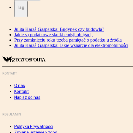
Tagi
Julita Karaś-Gasparska: Budynek czy budowla?
Jakie są podatkowe skutki emisji obligacji
Przy zamknięciu roku trzeba pamiętać o podatku u źródła
Julita Karaś-Gasparska: Jakie wsparcie dla elektromobilności
KONTAKT
O nas
Kontakt
Napisz do nas
REGULAMIN
Polityka Prywatności
Zmiana ustawień zgód