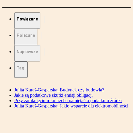
Powiązane
Polecane
Najnowsze
Tagi
Julita Karaś-Gasparska: Budynek czy budowla?
Jakie są podatkowe skutki emisji obligacji
Przy zamknięciu roku trzeba pamiętać o podatku u źródła
Julita Karaś-Gasparska: Jakie wsparcie dla elektromobilności