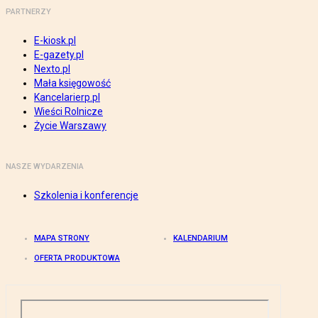
PARTNERZY
E-kiosk.pl
E-gazety.pl
Nexto.pl
Mała księgowość
Kancelarierp.pl
Wieści Rolnicze
Życie Warszawy
NASZE WYDARZENIA
Szkolenia i konferencje
MAPA STRONY
KALENDARIUM
OFERTA PRODUKTOWA