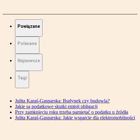
Powiązane
Polecane
Najnowsze
Tagi
Julita Karaś-Gasparska: Budynek czy budowla?
Jakie są podatkowe skutki emisji obligacji
Przy zamknięciu roku trzeba pamiętać o podatku u źródła
Julita Karaś-Gasparska: Jakie wsparcie dla elektromobilności