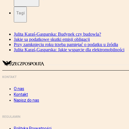
Tagi
Julita Karaś-Gasparska: Budynek czy budowla?
Jakie są podatkowe skutki emisji obligacji
Przy zamknięciu roku trzeba pamiętać o podatku u źródła
Julita Karaś-Gasparska: Jakie wsparcie dla elektromobilności
KONTAKT
O nas
Kontakt
Napisz do nas
REGULAMIN
Polityka Prywatności