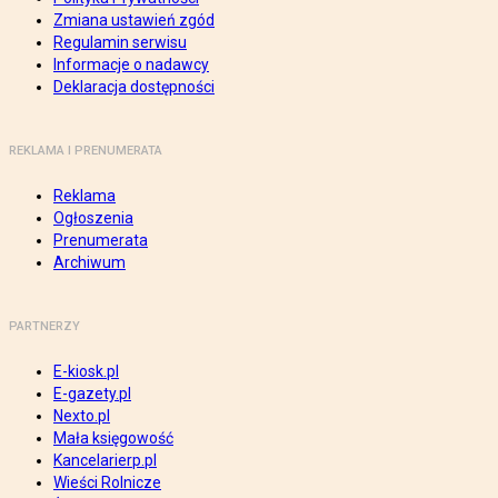
Zmiana ustawień zgód
Regulamin serwisu
Informacje o nadawcy
Deklaracja dostępności
REKLAMA I PRENUMERATA
Reklama
Ogłoszenia
Prenumerata
Archiwum
PARTNERZY
E-kiosk.pl
E-gazety.pl
Nexto.pl
Mała księgowość
Kancelarierp.pl
Wieści Rolnicze