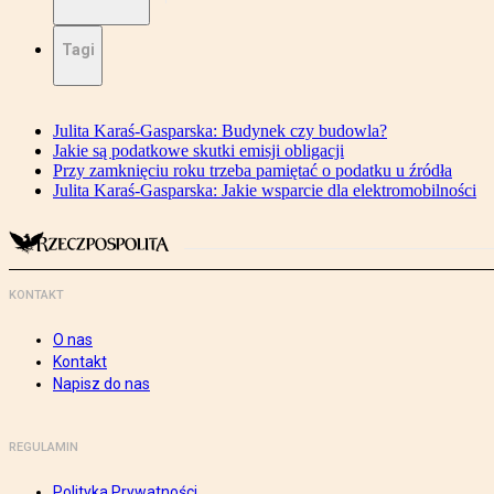
Tagi
Julita Karaś-Gasparska: Budynek czy budowla?
Jakie są podatkowe skutki emisji obligacji
Przy zamknięciu roku trzeba pamiętać o podatku u źródła
Julita Karaś-Gasparska: Jakie wsparcie dla elektromobilności
KONTAKT
O nas
Kontakt
Napisz do nas
REGULAMIN
Polityka Prywatności