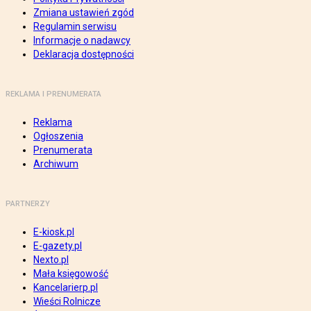
Zmiana ustawień zgód
Regulamin serwisu
Informacje o nadawcy
Deklaracja dostępności
REKLAMA I PRENUMERATA
Reklama
Ogłoszenia
Prenumerata
Archiwum
PARTNERZY
E-kiosk.pl
E-gazety.pl
Nexto.pl
Mała księgowość
Kancelarierp.pl
Wieści Rolnicze