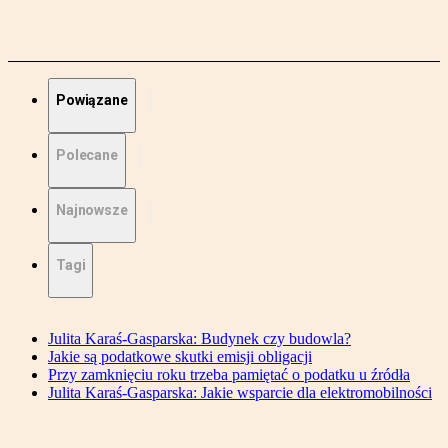
Powiązane
Polecane
Najnowsze
Tagi
Julita Karaś-Gasparska: Budynek czy budowla?
Jakie są podatkowe skutki emisji obligacji
Przy zamknięciu roku trzeba pamiętać o podatku u źródła
Julita Karaś-Gasparska: Jakie wsparcie dla elektromobilności