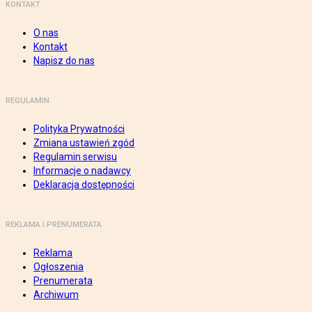
KONTAKT
O nas
Kontakt
Napisz do nas
REGULAMIN
Polityka Prywatności
Zmiana ustawień zgód
Regulamin serwisu
Informacje o nadawcy
Deklaracja dostępności
REKLAMA I PRENUMERATA
Reklama
Ogłoszenia
Prenumerata
Archiwum