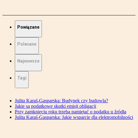
Powiązane
Polecane
Najnowsze
Tagi
Julita Karaś-Gasparska: Budynek czy budowla?
Jakie są podatkowe skutki emisji obligacji
Przy zamknięciu roku trzeba pamiętać o podatku u źródła
Julita Karaś-Gasparska: Jakie wsparcie dla elektromobilności