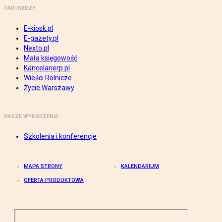
PARTNERZY
E-kiosk.pl
E-gazety.pl
Nexto.pl
Mała księgowość
Kancelarierp.pl
Wieści Rolnicze
Życie Warszawy
NASZE WYDARZENIA
Szkolenia i konferencje
MAPA STRONY
KALENDARIUM
OFERTA PRODUKTOWA