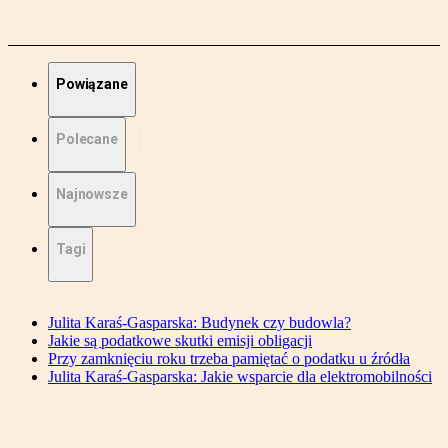
Powiązane
Polecane
Najnowsze
Tagi
Julita Karaś-Gasparska: Budynek czy budowla?
Jakie są podatkowe skutki emisji obligacji
Przy zamknięciu roku trzeba pamiętać o podatku u źródła
Julita Karaś-Gasparska: Jakie wsparcie dla elektromobilności