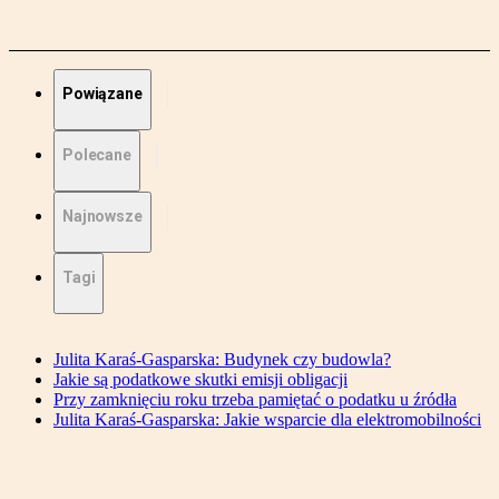
Powiązane
Polecane
Najnowsze
Tagi
Julita Karaś-Gasparska: Budynek czy budowla?
Jakie są podatkowe skutki emisji obligacji
Przy zamknięciu roku trzeba pamiętać o podatku u źródła
Julita Karaś-Gasparska: Jakie wsparcie dla elektromobilności