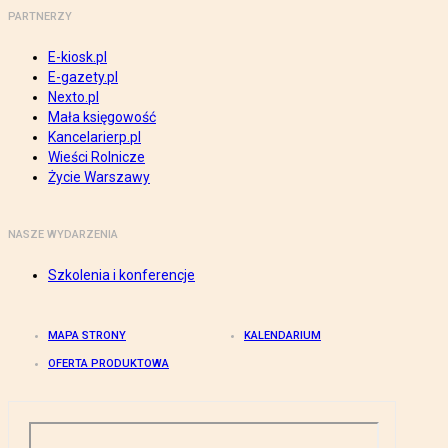
PARTNERZY
E-kiosk.pl
E-gazety.pl
Nexto.pl
Mała księgowość
Kancelarierp.pl
Wieści Rolnicze
Życie Warszawy
NASZE WYDARZENIA
Szkolenia i konferencje
MAPA STRONY
KALENDARIUM
OFERTA PRODUKTOWA