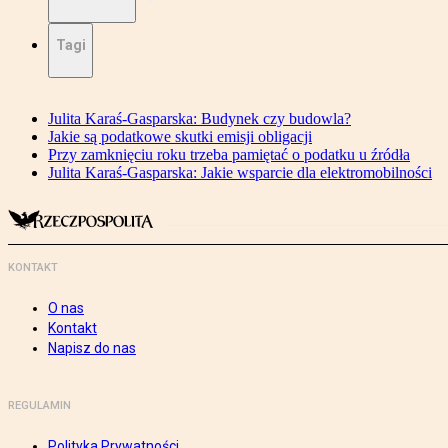
Tagi
Julita Karaś-Gasparska: Budynek czy budowla?
Jakie są podatkowe skutki emisji obligacji
Przy zamknięciu roku trzeba pamiętać o podatku u źródła
Julita Karaś-Gasparska: Jakie wsparcie dla elektromobilności
KONTAKT
O nas
Kontakt
Napisz do nas
REGULAMIN
Polityka Prywatności