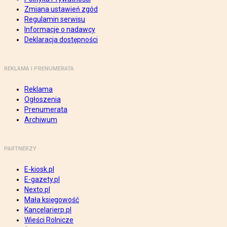
Zmiana ustawień zgód
Regulamin serwisu
Informacje o nadawcy
Deklaracja dostępności
REKLAMA I PRENUMERATA
Reklama
Ogłoszenia
Prenumerata
Archiwum
PARTNERZY
E-kiosk.pl
E-gazety.pl
Nexto.pl
Mała księgowość
Kancelarierp.pl
Wieści Rolnicze