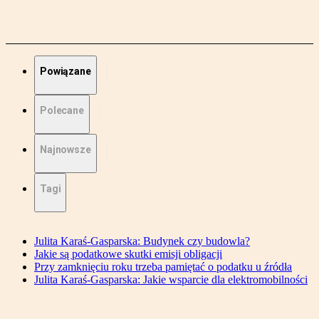
Powiązane
Polecane
Najnowsze
Tagi
Julita Karaś-Gasparska: Budynek czy budowla?
Jakie są podatkowe skutki emisji obligacji
Przy zamknięciu roku trzeba pamiętać o podatku u źródła
Julita Karaś-Gasparska: Jakie wsparcie dla elektromobilności