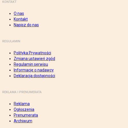
KONTAKT
O nas
Kontakt
Napisz do nas
REGULAMIN
Polityka Prywatności
Zmiana ustawień zgód
Regulamin serwisu
Informacje o nadawcy
Deklaracja dostępności
REKLAMA I PRENUMERATA
Reklama
Ogłoszenia
Prenumerata
Archiwum