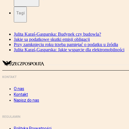
Tagi
Julita Karaś-Gasparska: Budynek czy budowla?
Jakie są podatkowe skutki emisji obligacji
Przy zamknięciu roku trzeba pamiętać o podatku u źródła
Julita Karaś-Gasparska: Jakie wsparcie dla elektromobilności
KONTAKT
O nas
Kontakt
Napisz do nas
REGULAMIN
Polityka Prywatności