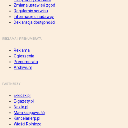
Zmiana ustawień zgód
Regulamin serwisu
Informacje o nadawcy
Deklaracja dostępności
REKLAMA I PRENUMERATA
Reklama
Ogłoszenia
Prenumerata
Archiwum
PARTNERZY
E-kiosk.pl
E-gazety.pl
Nexto.pl
Mała księgowość
Kancelarierp.pl
Wieści Rolnicze