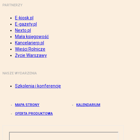
PARTNERZY
E-kiosk.pl
E-gazety.pl
Nexto.pl
Mała księgowość
Kancelarierp.pl
Wieści Rolnicze
Życie Warszawy
NASZE WYDARZENIA
Szkolenia i konferencje
MAPA STRONY
KALENDARIUM
OFERTA PRODUKTOWA