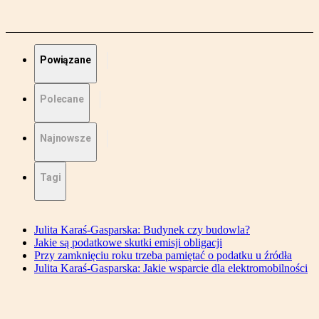
Powiązane
Polecane
Najnowsze
Tagi
Julita Karaś-Gasparska: Budynek czy budowla?
Jakie są podatkowe skutki emisji obligacji
Przy zamknięciu roku trzeba pamiętać o podatku u źródła
Julita Karaś-Gasparska: Jakie wsparcie dla elektromobilności