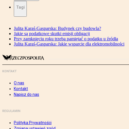
Tagi
Julita Karaś-Gasparska: Budynek czy budowla?
Jakie są podatkowe skutki emisji obligacji
Przy zamknięciu roku trzeba pamiętać o podatku u źródła
Julita Karaś-Gasparska: Jakie wsparcie dla elektromobilności
KONTAKT
O nas
Kontakt
Napisz do nas
REGULAMIN
Polityka Prywatności
Zmiana ustawień zgód