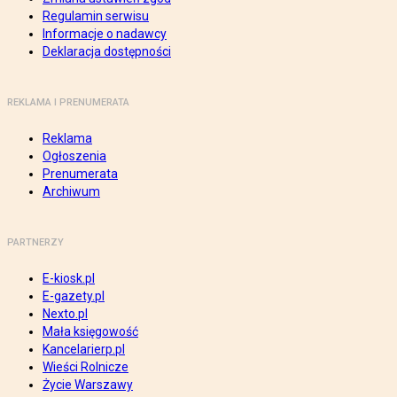
Regulamin serwisu
Informacje o nadawcy
Deklaracja dostępności
REKLAMA I PRENUMERATA
Reklama
Ogłoszenia
Prenumerata
Archiwum
PARTNERZY
E-kiosk.pl
E-gazety.pl
Nexto.pl
Mała księgowość
Kancelarierp.pl
Wieści Rolnicze
Życie Warszawy