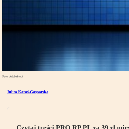
Foto: AdobeStock
Julita Karaś-Gasparska
Czytaj treści PRO.RP.PL za 39 zł mies