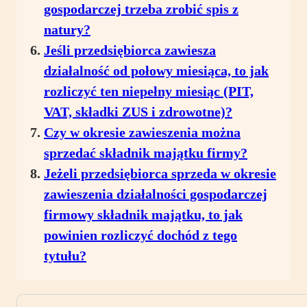
gospodarczej trzeba zrobić spis z
natury?
Jeśli przedsiębiorca zawiesza
działalność od połowy miesiąca, to jak
rozliczyć ten niepełny miesiąc (PIT,
VAT, składki ZUS i zdrowotne)?
Czy w okresie zawieszenia można
sprzedać składnik majątku firmy?
Jeżeli przedsiębiorca sprzeda w okresie
zawieszenia działalności gospodarczej
firmowy składnik majątku, to jak
powinien rozliczyć dochód z tego
tytułu?