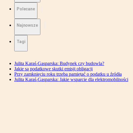
Polecane
Najnowsze
Tagi
Julita Karaś-Gasparska: Budynek czy budowla?
Jakie są podatkowe skutki emisji obligacji
Przy zamknięciu roku trzeba pamiętać o podatku u źródła
Julita Karaś-Gasparska: Jakie wsparcie dla elektromobilności