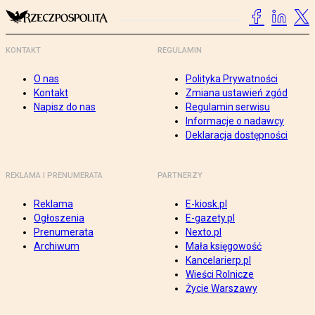
KONTAKT
REGULAMIN
O nas
Polityka Prywatności
Kontakt
Zmiana ustawień zgód
Napisz do nas
Regulamin serwisu
Informacje o nadawcy
Deklaracja dostępności
REKLAMA I PRENUMERATA
PARTNERZY
Reklama
E-kiosk.pl
Ogłoszenia
E-gazety.pl
Prenumerata
Nexto.pl
Archiwum
Mała księgowość
Kancelarierp.pl
Wieści Rolnicze
Życie Warszawy