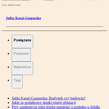
Foto: Adobe Stock
Julita Karaś-Gasparska
Powiązane
Polecane
Najnowsze
Tagi
Julita Karaś-Gasparska: Budynek czy budowla?
Jakie są podatkowe skutki emisji obligacji
Przy zamknięciu roku trzeba pamiętać o podatku u źródła