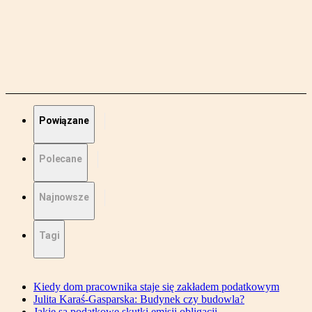
Powiązane
Polecane
Najnowsze
Tagi
Kiedy dom pracownika staje się zakładem podatkowym
Julita Karaś-Gasparska: Budynek czy budowla?
Jakie są podatkowe skutki emisji obligacji