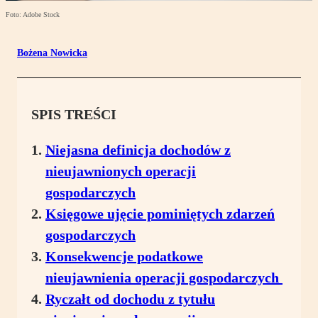
Foto: Adobe Stock
Bożena Nowicka
SPIS TREŚCI
Niejasna definicja dochodów z
nieujawnionych operacji
gospodarczych
Księgowe ujęcie pominiętych zdarzeń
gospodarczych
Konsekwencje podatkowe
nieujawnienia operacji gospodarczych
Ryczałt od dochodu z tytułu