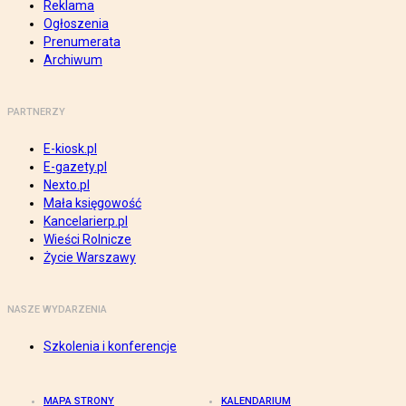
Reklama
Ogłoszenia
Prenumerata
Archiwum
PARTNERZY
E-kiosk.pl
E-gazety.pl
Nexto.pl
Mała księgowość
Kancelarierp.pl
Wieści Rolnicze
Życie Warszawy
NASZE WYDARZENIA
Szkolenia i konferencje
MAPA STRONY
KALENDARIUM