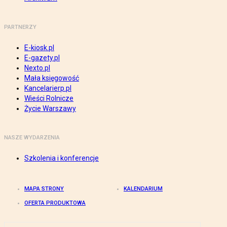
PARTNERZY
E-kiosk.pl
E-gazety.pl
Nexto.pl
Mała księgowość
Kancelarierp.pl
Wieści Rolnicze
Życie Warszawy
NASZE WYDARZENIA
Szkolenia i konferencje
MAPA STRONY
KALENDARIUM
OFERTA PRODUKTOWA