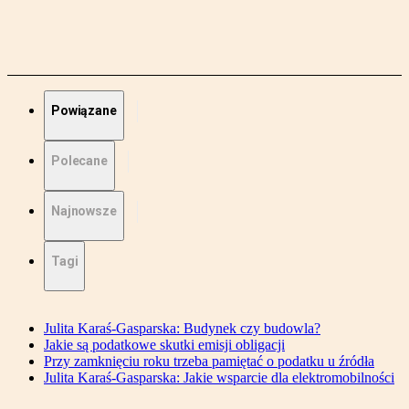
Powiązane
Polecane
Najnowsze
Tagi
Julita Karaś-Gasparska: Budynek czy budowla?
Jakie są podatkowe skutki emisji obligacji
Przy zamknięciu roku trzeba pamiętać o podatku u źródła
Julita Karaś-Gasparska: Jakie wsparcie dla elektromobilności