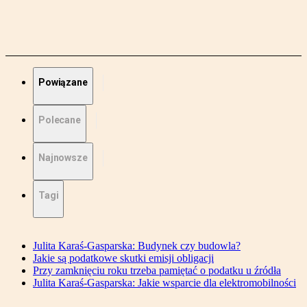
Powiązane
Polecane
Najnowsze
Tagi
Julita Karaś-Gasparska: Budynek czy budowla?
Jakie są podatkowe skutki emisji obligacji
Przy zamknięciu roku trzeba pamiętać o podatku u źródła
Julita Karaś-Gasparska: Jakie wsparcie dla elektromobilności