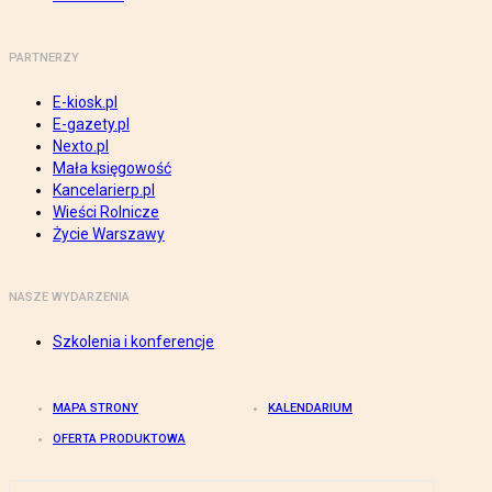
PARTNERZY
E-kiosk.pl
E-gazety.pl
Nexto.pl
Mała księgowość
Kancelarierp.pl
Wieści Rolnicze
Życie Warszawy
NASZE WYDARZENIA
Szkolenia i konferencje
MAPA STRONY
KALENDARIUM
OFERTA PRODUKTOWA