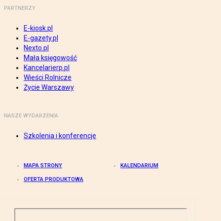
PARTNERZY
E-kiosk.pl
E-gazety.pl
Nexto.pl
Mała księgowość
Kancelarierp.pl
Wieści Rolnicze
Życie Warszawy
NASZE WYDARZENIA
Szkolenia i konferencje
MAPA STRONY
KALENDARIUM
OFERTA PRODUKTOWA