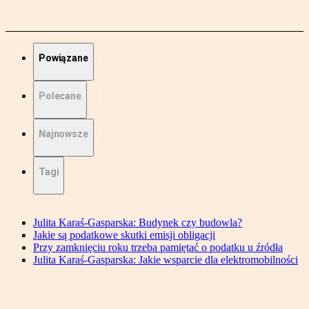
Powiązane
Polecane
Najnowsze
Tagi
Julita Karaś-Gasparska: Budynek czy budowla?
Jakie są podatkowe skutki emisji obligacji
Przy zamknięciu roku trzeba pamiętać o podatku u źródła
Julita Karaś-Gasparska: Jakie wsparcie dla elektromobilności