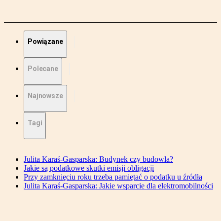
Powiązane
Polecane
Najnowsze
Tagi
Julita Karaś-Gasparska: Budynek czy budowla?
Jakie są podatkowe skutki emisji obligacji
Przy zamknięciu roku trzeba pamiętać o podatku u źródła
Julita Karaś-Gasparska: Jakie wsparcie dla elektromobilności