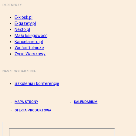
PARTNERZY
E-kiosk.pl
E-gazety.pl
Nexto.pl
Mała księgowość
Kancelarierp.pl
Wieści Rolnicze
Życie Warszawy
NASZE WYDARZENIA
Szkolenia i konferencje
MAPA STRONY
KALENDARIUM
OFERTA PRODUKTOWA