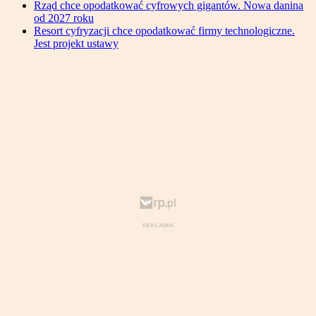
Rząd chce opodatkować cyfrowych gigantów. Nowa danina
od 2027 roku
Resort cyfryzacji chce opodatkować firmy technologiczne.
Jest projekt ustawy