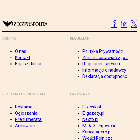
KONTAKT
REGULAMIN
O nas
Polityka Prywatności
Kontakt
Zmiana ustawień zgód
Napisz do nas
Regulamin serwisu
Informacje o nadawcy
Deklaracja dostępności
REKLAMA I PRENUMERATA
PARTNERZY
Reklama
E-kiosk.pl
Ogłoszenia
E-gazety.pl
Prenumerata
Nexto.pl
Archiwum
Mała księgowość
Kancelarierp.pl
Wieści Rolnicze