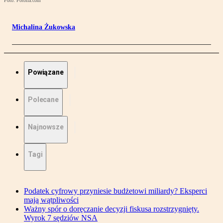
Foto: Fotolia.com
Michalina Żukowska
Powiązane
Polecane
Najnowsze
Tagi
Podatek cyfrowy przyniesie budżetowi miliardy? Eksperci
mają wątpliwości
Ważny spór o doręczanie decyzji fiskusa rozstrzygnięty.
Wyrok 7 sędziów NSA