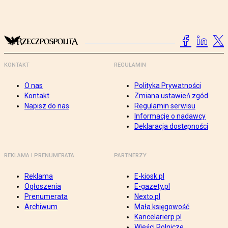
KONTAKT
REGULAMIN
O nas
Polityka Prywatności
Kontakt
Zmiana ustawień zgód
Napisz do nas
Regulamin serwisu
Informacje o nadawcy
Deklaracja dostępności
REKLAMA I PRENUMERATA
PARTNERZY
Reklama
E-kiosk.pl
Ogłoszenia
E-gazety.pl
Prenumerata
Nexto.pl
Archiwum
Mała księgowość
Kancelarierp.pl
Wieści Rolnicze