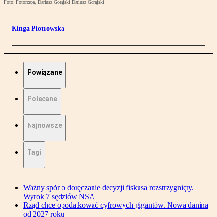
Foto: Fotorzepa, Dariusz Gorajski Dariusz Gorajski
Kinga Piotrowska
Powiązane
Polecane
Najnowsze
Tagi
Ważny spór o doręczanie decyzji fiskusa rozstrzygnięty.
Wyrok 7 sędziów NSA
Rząd chce opodatkować cyfrowych gigantów. Nowa danina
od 2027 roku