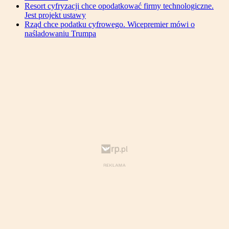
Resort cyfryzacji chce opodatkować firmy technologiczne.
Jest projekt ustawy
Rząd chce podatku cyfrowego. Wicepremier mówi o
naśladowaniu Trumpa