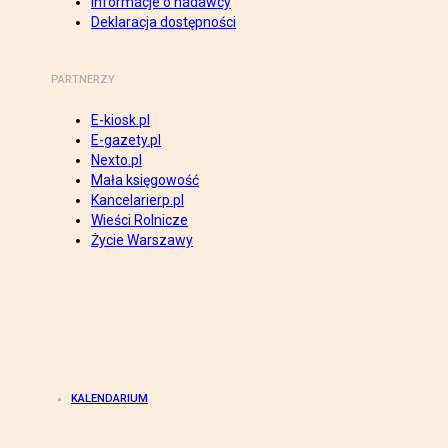
Informacje o nadawcy
Deklaracja dostępności
PARTNERZY
E-kiosk.pl
E-gazety.pl
Nexto.pl
Mała księgowość
Kancelarierp.pl
Wieści Rolnicze
Życie Warszawy
KALENDARIUM