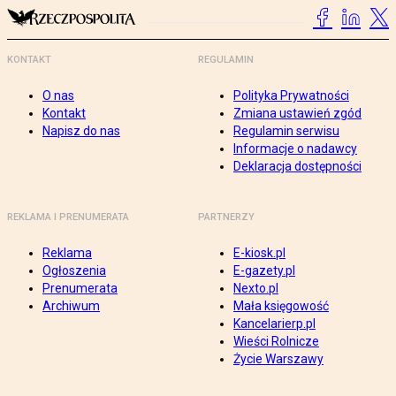
KONTAKT
REGULAMIN
O nas
Polityka Prywatności
Kontakt
Zmiana ustawień zgód
Napisz do nas
Regulamin serwisu
Informacje o nadawcy
Deklaracja dostępności
REKLAMA I PRENUMERATA
PARTNERZY
Reklama
E-kiosk.pl
Ogłoszenia
E-gazety.pl
Prenumerata
Nexto.pl
Archiwum
Mała księgowość
Kancelarierp.pl
Wieści Rolnicze
Życie Warszawy