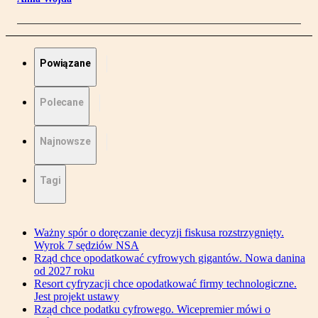
Powiązane
Polecane
Najnowsze
Tagi
Ważny spór o doręczanie decyzji fiskusa rozstrzygnięty.
Wyrok 7 sędziów NSA
Rząd chce opodatkować cyfrowych gigantów. Nowa danina
od 2027 roku
Resort cyfryzacji chce opodatkować firmy technologiczne.
Jest projekt ustawy
Rząd chce podatku cyfrowego. Wicepremier mówi o