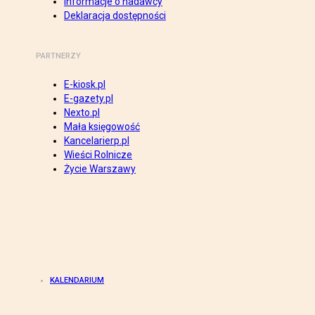
Informacje o nadawcy
Deklaracja dostępności
PARTNERZY
E-kiosk.pl
E-gazety.pl
Nexto.pl
Mała księgowość
Kancelarierp.pl
Wieści Rolnicze
Życie Warszawy
KALENDARIUM