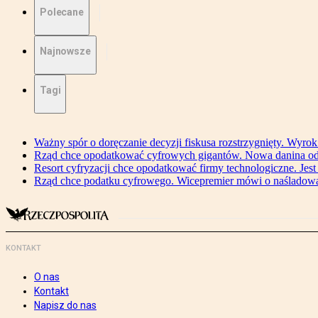
Polecane
Najnowsze
Tagi
Ważny spór o doręczanie decyzji fiskusa rozstrzygnięty. Wyr
Rząd chce opodatkować cyfrowych gigantów. Nowa danina od
Resort cyfryzacji chce opodatkować firmy technologiczne. Jest
Rząd chce podatku cyfrowego. Wicepremier mówi o naśladow
KONTAKT
O nas
Kontakt
Napisz do nas