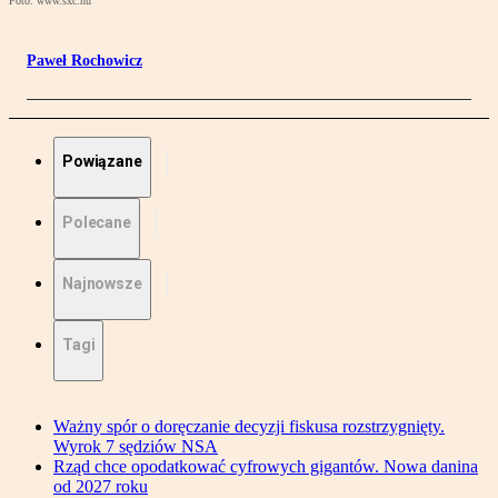
Foto: www.sxc.hu
Paweł Rochowicz
Powiązane
Polecane
Najnowsze
Tagi
Ważny spór o doręczanie decyzji fiskusa rozstrzygnięty.
Wyrok 7 sędziów NSA
Rząd chce opodatkować cyfrowych gigantów. Nowa danina
od 2027 roku