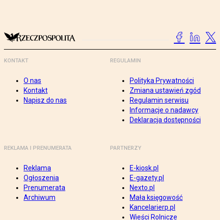
KONTAKT
REGULAMIN
O nas
Polityka Prywatności
Kontakt
Zmiana ustawień zgód
Napisz do nas
Regulamin serwisu
Informacje o nadawcy
Deklaracja dostępności
REKLAMA I PRENUMERATA
PARTNERZY
Reklama
E-kiosk.pl
Ogłoszenia
E-gazety.pl
Prenumerata
Nexto.pl
Archiwum
Mała księgowość
Kancelarierp.pl
Wieści Rolnicze