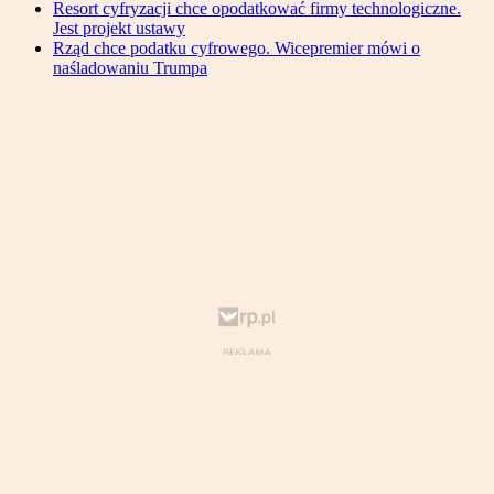
Resort cyfryzacji chce opodatkować firmy technologiczne.
Jest projekt ustawy
Rząd chce podatku cyfrowego. Wicepremier mówi o
naśladowaniu Trumpa