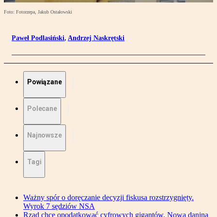
Foto: Fotorzepa, Jakub Ostałowski
Paweł Podlasiński
,
Andrzej Naskrętski
Powiązane
Polecane
Najnowsze
Tagi
Ważny spór o doręczanie decyzji fiskusa rozstrzygnięty.
Wyrok 7 sędziów NSA
Rząd chce opodatkować cyfrowych gigantów. Nowa danina