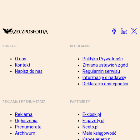
KONTAKT
REGULAMIN
O nas
Polityka Prywatności
Kontakt
Zmiana ustawień zgód
Napisz do nas
Regulamin serwisu
Informacje o nadawcy
Deklaracja dostępności
REKLAMA I PRENUMERATA
PARTNERZY
Reklama
E-kiosk.pl
Ogłoszenia
E-gazety.pl
Prenumerata
Nexto.pl
Archiwum
Mała księgowość
Kancelarierp.pl