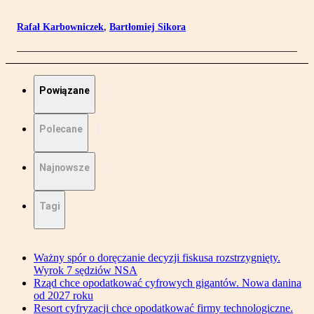
Rafał Karbowniczek
,
Bartłomiej Sikora
Powiązane
Polecane
Najnowsze
Tagi
Ważny spór o doręczanie decyzji fiskusa rozstrzygnięty.
Wyrok 7 sędziów NSA
Rząd chce opodatkować cyfrowych gigantów. Nowa danina
od 2027 roku
Resort cyfryzacji chce opodatkować firmy technologiczne.