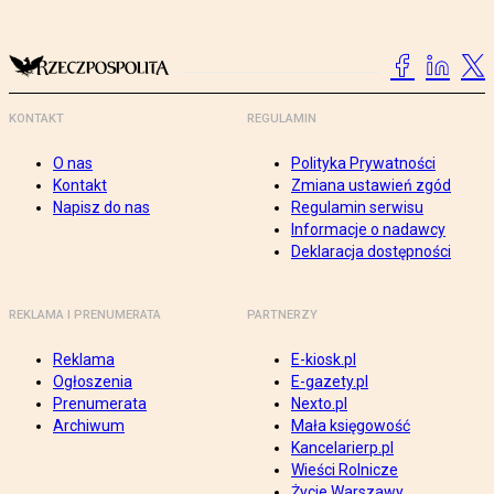
KONTAKT
REGULAMIN
O nas
Polityka Prywatności
Kontakt
Zmiana ustawień zgód
Napisz do nas
Regulamin serwisu
Informacje o nadawcy
Deklaracja dostępności
REKLAMA I PRENUMERATA
PARTNERZY
Reklama
E-kiosk.pl
Ogłoszenia
E-gazety.pl
Prenumerata
Nexto.pl
Archiwum
Mała księgowość
Kancelarierp.pl
Wieści Rolnicze
Życie Warszawy