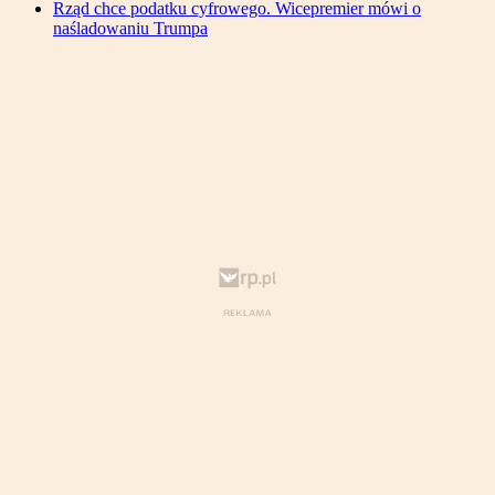
Rząd chce podatku cyfrowego. Wicepremier mówi o
naśladowaniu Trumpa