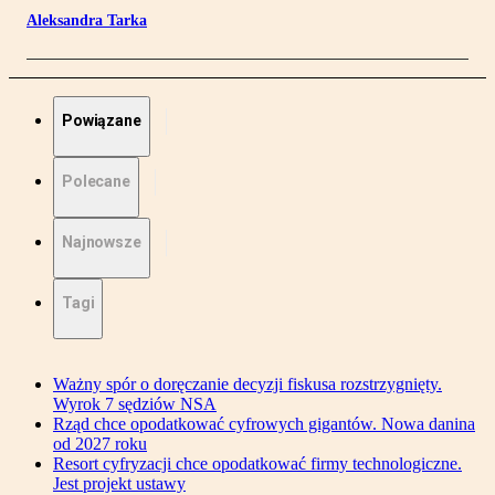
Aleksandra Tarka
Powiązane
Polecane
Najnowsze
Tagi
Ważny spór o doręczanie decyzji fiskusa rozstrzygnięty.
Wyrok 7 sędziów NSA
Rząd chce opodatkować cyfrowych gigantów. Nowa danina
od 2027 roku
Resort cyfryzacji chce opodatkować firmy technologiczne.
Jest projekt ustawy