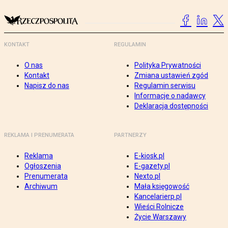
KONTAKT
REGULAMIN
O nas
Polityka Prywatności
Kontakt
Zmiana ustawień zgód
Napisz do nas
Regulamin serwisu
Informacje o nadawcy
Deklaracja dostępności
REKLAMA I PRENUMERATA
PARTNERZY
Reklama
E-kiosk.pl
Ogłoszenia
E-gazety.pl
Prenumerata
Nexto.pl
Archiwum
Mała księgowość
Kancelarierp.pl
Wieści Rolnicze
Życie Warszawy