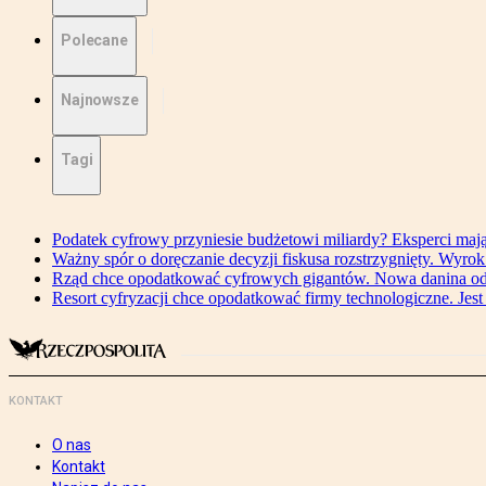
Polecane
Najnowsze
Tagi
Podatek cyfrowy przyniesie budżetowi miliardy? Eksperci maj
Ważny spór o doręczanie decyzji fiskusa rozstrzygnięty. Wyr
Rząd chce opodatkować cyfrowych gigantów. Nowa danina od
Resort cyfryzacji chce opodatkować firmy technologiczne. Jest
KONTAKT
O nas
Kontakt