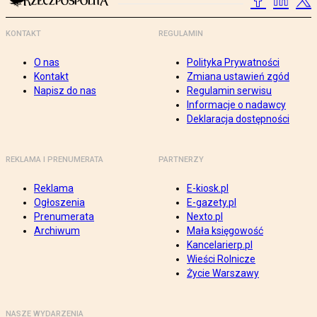
KONTAKT
REGULAMIN
O nas
Polityka Prywatności
Kontakt
Zmiana ustawień zgód
Napisz do nas
Regulamin serwisu
Informacje o nadawcy
Deklaracja dostępności
REKLAMA I PRENUMERATA
PARTNERZY
Reklama
E-kiosk.pl
Ogłoszenia
E-gazety.pl
Prenumerata
Nexto.pl
Archiwum
Mała księgowość
Kancelarierp.pl
Wieści Rolnicze
Życie Warszawy
NASZE WYDARZENIA