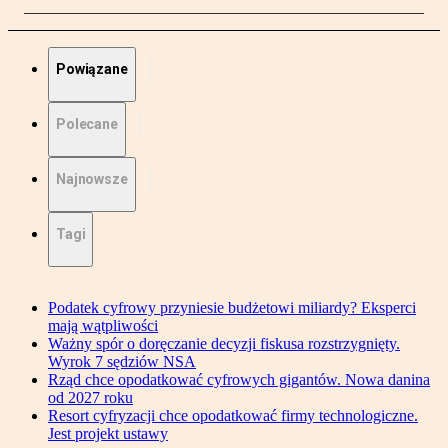
Powiązane
Polecane
Najnowsze
Tagi
Podatek cyfrowy przyniesie budżetowi miliardy? Eksperci
mają wątpliwości
Ważny spór o doręczanie decyzji fiskusa rozstrzygnięty.
Wyrok 7 sędziów NSA
Rząd chce opodatkować cyfrowych gigantów. Nowa danina
od 2027 roku
Resort cyfryzacji chce opodatkować firmy technologiczne.
Jest projekt ustawy