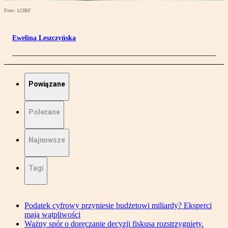
Foto: 123RF
Ewelina Leszczyńska
Powiązane
Polecane
Najnowsze
Tagi
Podatek cyfrowy przyniesie budżetowi miliardy? Eksperci
mają wątpliwości
Ważny spór o doręczanie decyzji fiskusa rozstrzygnięty.