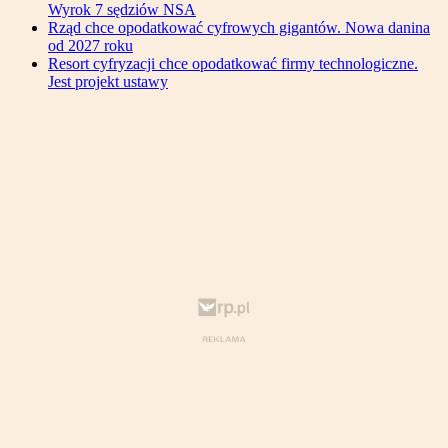
Wyrok 7 sędziów NSA
Rząd chce opodatkować cyfrowych gigantów. Nowa danina
od 2027 roku
Resort cyfryzacji chce opodatkować firmy technologiczne.
Jest projekt ustawy