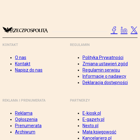
KONTAKT
REGULAMIN
O nas
Polityka Prywatności
Kontakt
Zmiana ustawień zgód
Napisz do nas
Regulamin serwisu
Informacje o nadawcy
Deklaracja dostępności
REKLAMA I PRENUMERATA
PARTNERZY
Reklama
E-kiosk.pl
Ogłoszenia
E-gazety.pl
Prenumerata
Nexto.pl
Archiwum
Mała księgowość
Kancelarierp.pl