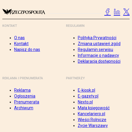
KONTAKT
REGULAMIN
O nas
Polityka Prywatności
Kontakt
Zmiana ustawień zgód
Napisz do nas
Regulamin serwisu
Informacje o nadawcy
Deklaracja dostępności
REKLAMA I PRENUMERATA
PARTNERZY
Reklama
E-kiosk.pl
Ogłoszenia
E-gazety.pl
Prenumerata
Nexto.pl
Archiwum
Mała księgowość
Kancelarierp.pl
Wieści Rolnicze
Życie Warszawy