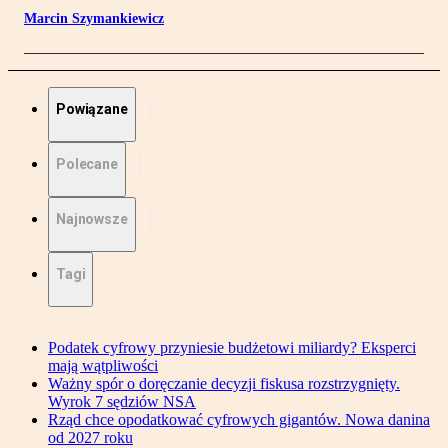
Marcin Szymankiewicz
Powiązane
Polecane
Najnowsze
Tagi
Podatek cyfrowy przyniesie budżetowi miliardy? Eksperci
mają wątpliwości
Ważny spór o doręczanie decyzji fiskusa rozstrzygnięty.
Wyrok 7 sędziów NSA
Rząd chce opodatkować cyfrowych gigantów. Nowa danina
od 2027 roku