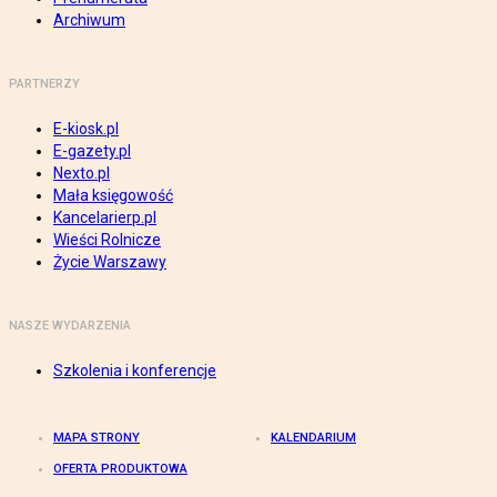
Archiwum
PARTNERZY
E-kiosk.pl
E-gazety.pl
Nexto.pl
Mała księgowość
Kancelarierp.pl
Wieści Rolnicze
Życie Warszawy
NASZE WYDARZENIA
Szkolenia i konferencje
MAPA STRONY
KALENDARIUM
OFERTA PRODUKTOWA