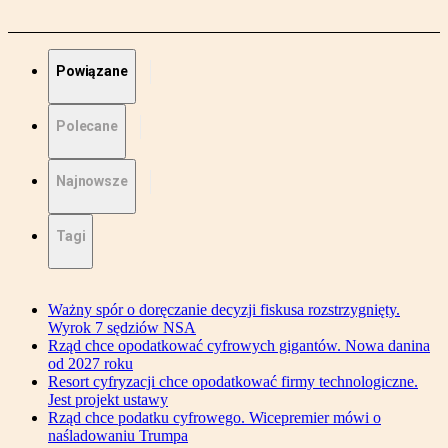
Powiązane
Polecane
Najnowsze
Tagi
Ważny spór o doręczanie decyzji fiskusa rozstrzygnięty.
Wyrok 7 sędziów NSA
Rząd chce opodatkować cyfrowych gigantów. Nowa danina
od 2027 roku
Resort cyfryzacji chce opodatkować firmy technologiczne.
Jest projekt ustawy
Rząd chce podatku cyfrowego. Wicepremier mówi o
naśladowaniu Trumpa