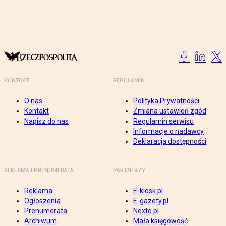
KONTAKT
REGULAMIN
O nas
Polityka Prywatności
Kontakt
Zmiana ustawień zgód
Napisz do nas
Regulamin serwisu
Informacje o nadawcy
Deklaracja dostępności
REKLAMA I PRENUMERATA
PARTNERZY
Reklama
E-kiosk.pl
Ogłoszenia
E-gazety.pl
Prenumerata
Nexto.pl
Archiwum
Mała księgowość