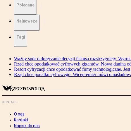
Polecane
Najnowsze
Tagi
Ważny spór o doręczanie decyzji fiskusa rozstrzygnięty. Wyr
Rząd chce opodatkować cyfrowych gigantów. Nowa danina od
Resort cyfryzacji chce opodatkować firmy technologiczne. Jest
Rząd chce podatku cyfrowego. Wicepremier mówi o naśladow
KONTAKT
O nas
Kontakt
Napisz do nas