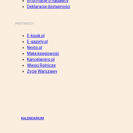
Informacje o nadawcy
Deklaracja dostępności
PARTNERZY
E-kiosk.pl
E-gazety.pl
Nexto.pl
Mała księgowość
Kancelarierp.pl
Wieści Rolnicze
Życie Warszawy
KALENDARIUM