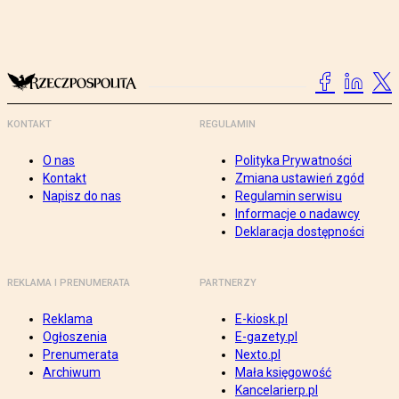
KONTAKT
REGULAMIN
O nas
Polityka Prywatności
Kontakt
Zmiana ustawień zgód
Napisz do nas
Regulamin serwisu
Informacje o nadawcy
Deklaracja dostępności
REKLAMA I PRENUMERATA
PARTNERZY
Reklama
E-kiosk.pl
Ogłoszenia
E-gazety.pl
Prenumerata
Nexto.pl
Archiwum
Mała księgowość
Kancelarierp.pl