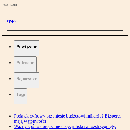
Foto: 123RF
rp.pl
Powiązane
Polecane
Najnowsze
Tagi
Podatek cyfrowy przyniesie budżetowi miliardy? Eksperci
mają wątpliwości
Ważny spór o doręczanie decyzji fiskusa rozstrzygnięty.