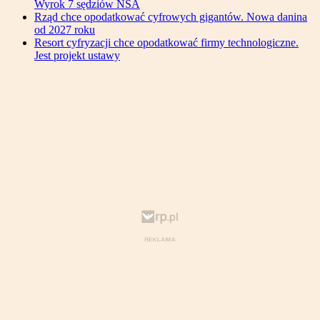
Wyrok 7 sędziów NSA
Rząd chce opodatkować cyfrowych gigantów. Nowa danina
od 2027 roku
Resort cyfryzacji chce opodatkować firmy technologiczne.
Jest projekt ustawy