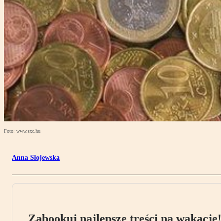
Foto: www.sxc.hu
Anna Słojewska
Zabookuj najlepsze treści na wakacje