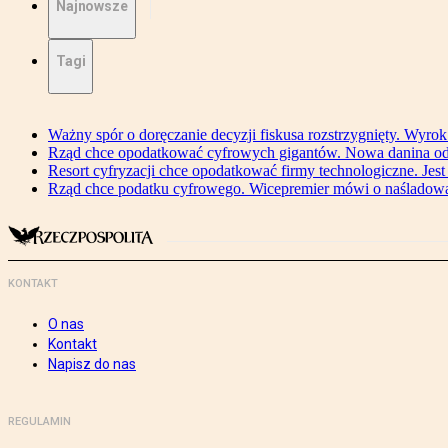
Najnowsze
Tagi
Ważny spór o doręczanie decyzji fiskusa rozstrzygnięty. Wyr
Rząd chce opodatkować cyfrowych gigantów. Nowa danina od
Resort cyfryzacji chce opodatkować firmy technologiczne. Jest
Rząd chce podatku cyfrowego. Wicepremier mówi o naśladow
KONTAKT
O nas
Kontakt
Napisz do nas
REGULAMIN