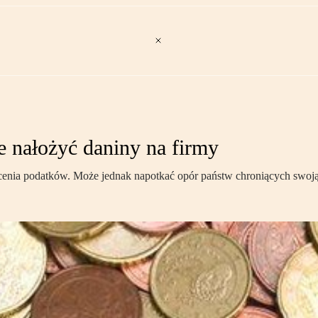
e nałożyć daniny na firmy
enia podatków. Może jednak napotkać opór państw chroniących swoją