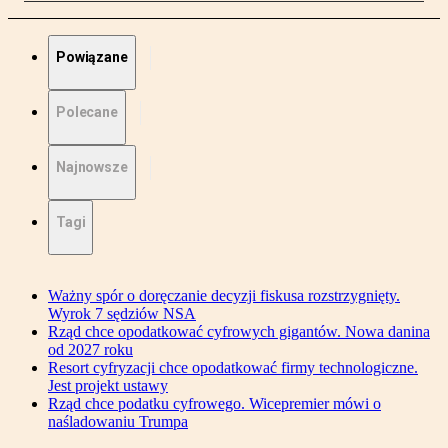
Powiązane
Polecane
Najnowsze
Tagi
Ważny spór o doręczanie decyzji fiskusa rozstrzygnięty.
Wyrok 7 sędziów NSA
Rząd chce opodatkować cyfrowych gigantów. Nowa danina
od 2027 roku
Resort cyfryzacji chce opodatkować firmy technologiczne.
Jest projekt ustawy
Rząd chce podatku cyfrowego. Wicepremier mówi o
naśladowaniu Trumpa