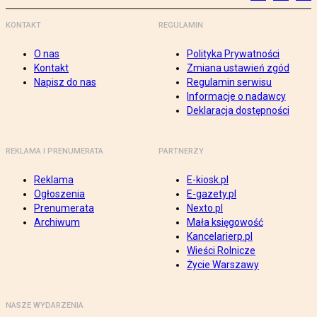
KONTAKT
REGULAMIN
O nas
Polityka Prywatności
Kontakt
Zmiana ustawień zgód
Napisz do nas
Regulamin serwisu
Informacje o nadawcy
Deklaracja dostępności
REKLAMA I PRENUMERATA
PARTNERZY
Reklama
E-kiosk.pl
Ogłoszenia
E-gazety.pl
Prenumerata
Nexto.pl
Archiwum
Mała księgowość
Kancelarierp.pl
Wieści Rolnicze
Życie Warszawy
NASZE WYDARZENIA