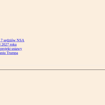
ok 7 sędziów NSA
 2027 roku
 projekt ustawy
aniu Trumpa