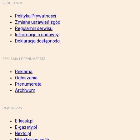
REGULAMIN
Polityka Prywatności
Zmiana ustawień zgód
Regulamin serwisu
Informacje o nadawcy
Deklaracja dostępności
REKLAMA I PRENUMERATA
Reklama
Ogłoszenia
Prenumerata
Archiwum
PARTNERZY
E-kiosk.pl
E-gazety.pl
Nexto.pl
Mała księgowość