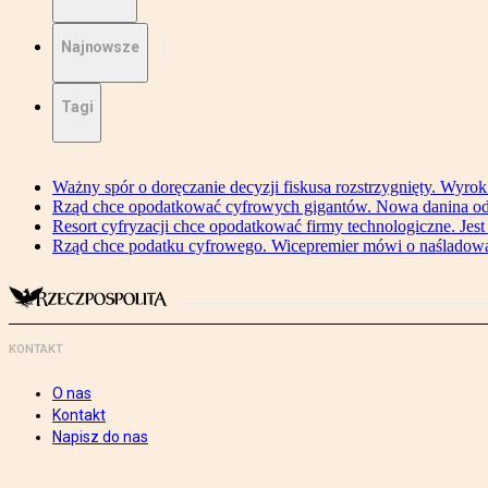
Najnowsze
Tagi
Ważny spór o doręczanie decyzji fiskusa rozstrzygnięty. Wyr
Rząd chce opodatkować cyfrowych gigantów. Nowa danina od
Resort cyfryzacji chce opodatkować firmy technologiczne. Jest
Rząd chce podatku cyfrowego. Wicepremier mówi o naśladow
KONTAKT
O nas
Kontakt
Napisz do nas