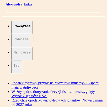
Aleksandra Tarka
Powiązane
Polecane
Najnowsze
Tagi
Podatek cyfrowy przyniesie budżetowi miliardy? Eksperci
mają wątpliwości
Ważny spór o doręczanie decyzji fiskusa rozstrzygnięty.
Wyrok 7 sędziów NSA
Rząd chce opodatkować cyfrowych gigantów. Nowa danina
od 2027 roku