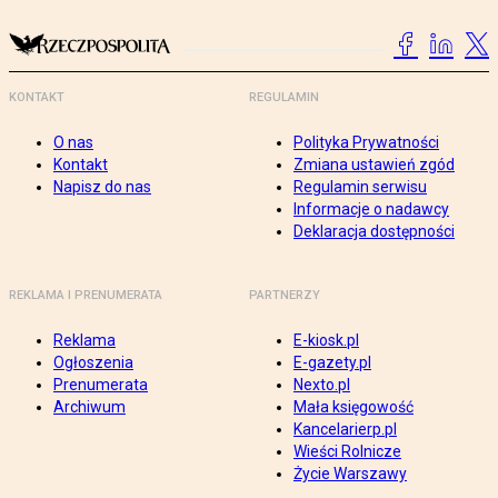
KONTAKT
REGULAMIN
O nas
Polityka Prywatności
Kontakt
Zmiana ustawień zgód
Napisz do nas
Regulamin serwisu
Informacje o nadawcy
Deklaracja dostępności
REKLAMA I PRENUMERATA
PARTNERZY
Reklama
E-kiosk.pl
Ogłoszenia
E-gazety.pl
Prenumerata
Nexto.pl
Archiwum
Mała księgowość
Kancelarierp.pl
Wieści Rolnicze
Życie Warszawy