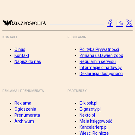
KONTAKT
REGULAMIN
O nas
Polityka Prywatności
Kontakt
Zmiana ustawień zgód
Napisz do nas
Regulamin serwisu
Informacje o nadawcy
Deklaracja dostępności
REKLAMA I PRENUMERATA
PARTNERZY
Reklama
E-kiosk.pl
Ogłoszenia
E-gazety.pl
Prenumerata
Nexto.pl
Archiwum
Mała księgowość
Kancelarierp.pl
Wieści Rolnicze