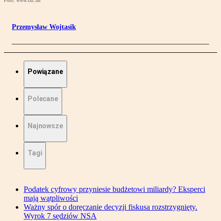
Foto: www.sxc.hu
Przemysław Wojtasik
Powiązane
Polecane
Najnowsze
Tagi
Podatek cyfrowy przyniesie budżetowi miliardy? Eksperci
mają wątpliwości
Ważny spór o doręczanie decyzji fiskusa rozstrzygnięty.
Wyrok 7 sędziów NSA