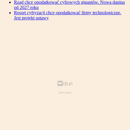
Rząd chce opodatkować cyfrowych gigantów. Nowa danina
od 2027 roku
Resort cyfryzacji chce opodatkować firmy technologiczne.
Jest projekt ustawy