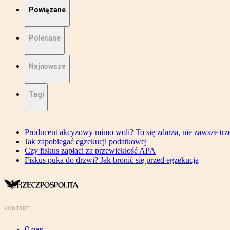
Powiązane
Polecane
Najnowsze
Tagi
Producent akcyzowy mimo woli? To się zdarza, nie zawsze trze
Jak zapobiegać egzekucji podatkowej
Czy fiskus zapłaci za przewlekłość APA
Fiskus puka do drzwi? Jak bronić się przed egzekucją
KONTAKT
O nas