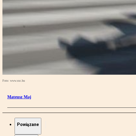
Foto: www.sxc.hu
Mateusz Maj
Powiązane