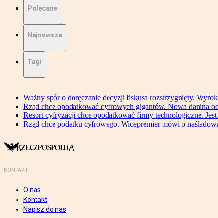
Polecane
Najnowsze
Tagi
Ważny spór o doręczanie decyzji fiskusa rozstrzygnięty. Wyr
Rząd chce opodatkować cyfrowych gigantów. Nowa danina od
Resort cyfryzacji chce opodatkować firmy technologiczne. Jest
Rząd chce podatku cyfrowego. Wicepremier mówi o naśladow
KONTAKT
O nas
Kontakt
Napisz do nas