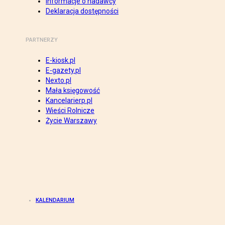
Informacje o nadawcy
Deklaracja dostępności
PARTNERZY
E-kiosk.pl
E-gazety.pl
Nexto.pl
Mała księgowość
Kancelarierp.pl
Wieści Rolnicze
Życie Warszawy
KALENDARIUM