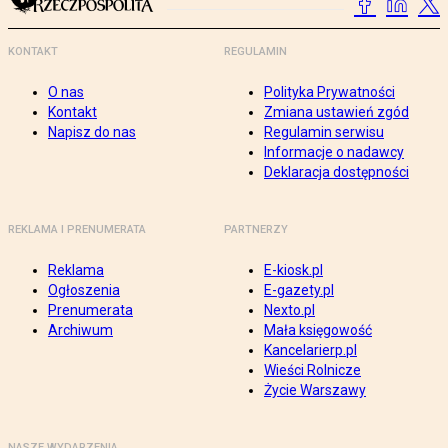
KONTAKT
REGULAMIN
O nas
Polityka Prywatności
Kontakt
Zmiana ustawień zgód
Napisz do nas
Regulamin serwisu
Informacje o nadawcy
Deklaracja dostępności
REKLAMA I PRENUMERATA
PARTNERZY
Reklama
E-kiosk.pl
Ogłoszenia
E-gazety.pl
Prenumerata
Nexto.pl
Archiwum
Mała księgowość
Kancelarierp.pl
Wieści Rolnicze
Życie Warszawy
NASZE WYDARZENIA