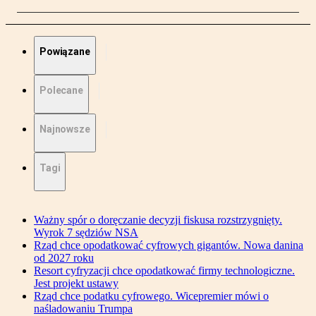
Powiązane
Polecane
Najnowsze
Tagi
Ważny spór o doręczanie decyzji fiskusa rozstrzygnięty.
Wyrok 7 sędziów NSA
Rząd chce opodatkować cyfrowych gigantów. Nowa danina
od 2027 roku
Resort cyfryzacji chce opodatkować firmy technologiczne.
Jest projekt ustawy
Rząd chce podatku cyfrowego. Wicepremier mówi o
naśladowaniu Trumpa