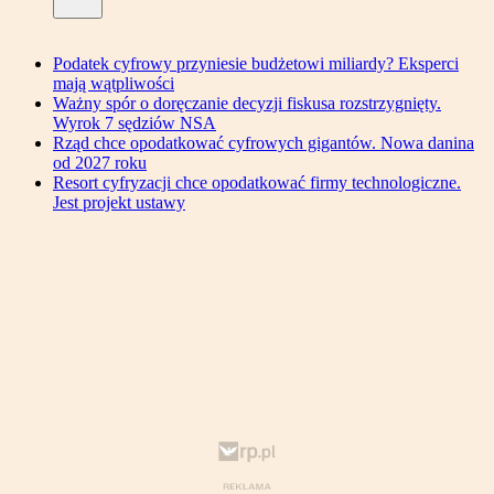
Podatek cyfrowy przyniesie budżetowi miliardy? Eksperci
mają wątpliwości
Ważny spór o doręczanie decyzji fiskusa rozstrzygnięty.
Wyrok 7 sędziów NSA
Rząd chce opodatkować cyfrowych gigantów. Nowa danina
od 2027 roku
Resort cyfryzacji chce opodatkować firmy technologiczne.
Jest projekt ustawy