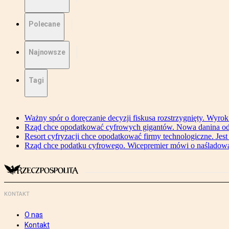
Polecane
Najnowsze
Tagi
Ważny spór o doręczanie decyzji fiskusa rozstrzygnięty. Wyr
Rząd chce opodatkować cyfrowych gigantów. Nowa danina od
Resort cyfryzacji chce opodatkować firmy technologiczne. Jest
Rząd chce podatku cyfrowego. Wicepremier mówi o naśladow
KONTAKT
O nas
Kontakt