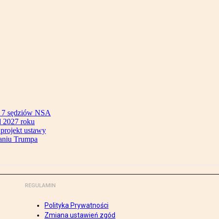
ok 7 sędziów NSA
 2027 roku
 projekt ustawy
aniu Trumpa
REGULAMIN
Polityka Prywatności
Zmiana ustawień zgód