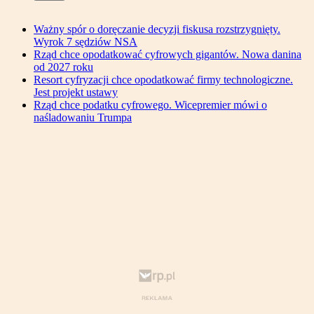
Ważny spór o doręczanie decyzji fiskusa rozstrzygnięty.
Wyrok 7 sędziów NSA
Rząd chce opodatkować cyfrowych gigantów. Nowa danina
od 2027 roku
Resort cyfryzacji chce opodatkować firmy technologiczne.
Jest projekt ustawy
Rząd chce podatku cyfrowego. Wicepremier mówi o
naśladowaniu Trumpa